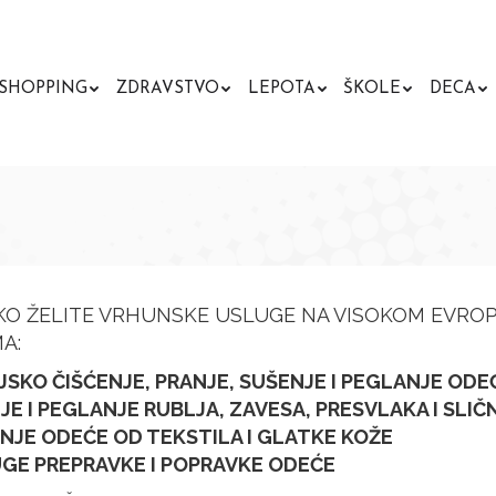
SHOPPING
ZDRAVSTVO
LEPOTA
ŠKOLE
DECA
KO ŽELITE VRHUNSKE USLUGE NA VISOKOM EVRO
A:
JSKO ČIŠĆENJE, PRANJE, SUŠENJE I PEGLANJE ODE
JE I PEGLANJE RUBLJA, ZAVESA, PRESVLAKA I SLIČ
NJE ODEĆE OD TEKSTILA I GLATKE KOŽE
UGE PREPRAVKE I POPRAVKE ODEĆE