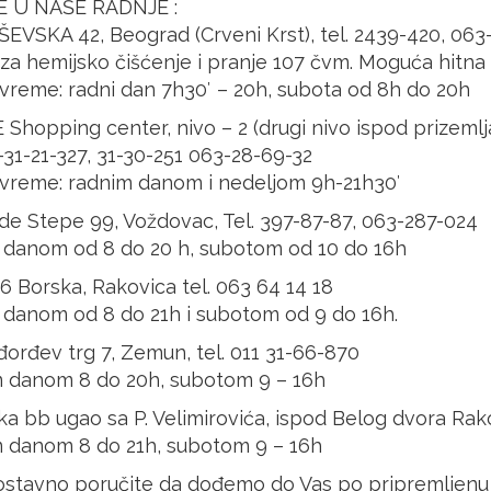
 U NAŠE RADNJE :
ŠEVSKA 42, Beograd (Crveni Krst), tel. 2439-420, 063
a hemijsko čišćenje i pranje 107 čvm. Moguća hitna u
vreme: radni dan 7h30′ – 20h, subota od 8h do 20h
 Shopping center, nivo – 2 (drugi nivo ispod prizem
1-31-21-327, 31-30-251 063-28-69-32
vreme: radnim danom i nedeljom 9h-21h30′
ode Stepe 99, Voždovac, Tel. 397-87-87, 063-287-024
 danom od 8 do 20 h, subotom od 10 do 16h
06 Borska, Rakovica tel. 063 64 14 18
 danom od 8 do 21h i subotom od 9 do 16h.
đorđev trg 7, Zemun, tel. 011 31-66-870
 danom 8 do 20h, subotom 9 – 16h
ka bb ugao sa P. Velimirovića, ispod Belog dvora Rak
 danom 8 do 21h, subotom 9 – 16h
dnostavno poručite da dođemo do Vas po pripremljenu