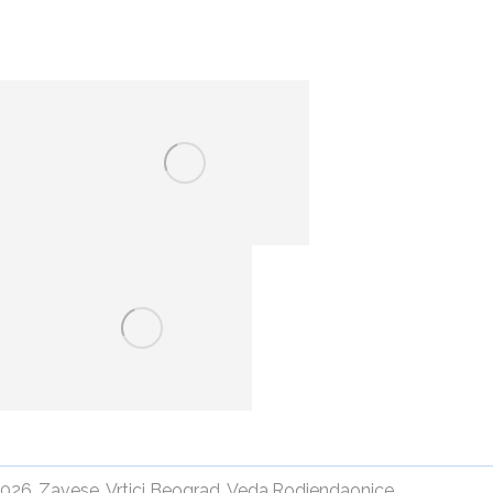
2026.
,
Zavese
,
Vrtici Beograd
,
Veda
,
Rodjendaonice
,