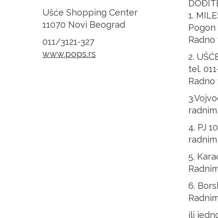
DOĐITE
Ušće Shopping Center
1. MILE
11070 Novi Beograd
Pogon z
Radno 
011/3121-327
www.pops.rs
2. UŠĆE
tel. 01
Radno 
3.Vojv
radnim
4. PJ 1
radnim
5. Kara
Radnim
6. Bors
Radnim
ili je