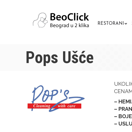
RESTORANI
Pops Ušće
UKOLI
CENAM
– HEMI
– PRAN
– BOJE
– USL