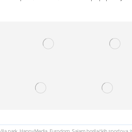
Vila park
,
HappyMedia
,
Eurodom
,
Sajam borilačkih sportova 