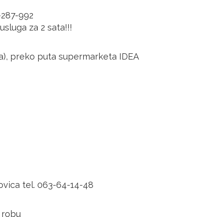
-287-992
sluga za 2 sata!!!
lja), preko puta supermarketa IDEA
ovica tel. 063-64-14-48
 robu