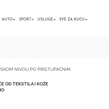
AUTO
SPORT
USLUGE
SVE ZA KUĆU
Search:
PSKOM NIVOU PO PRISTUPAČNIM
ĆE OD TEKSTILA I KOŽE
NO