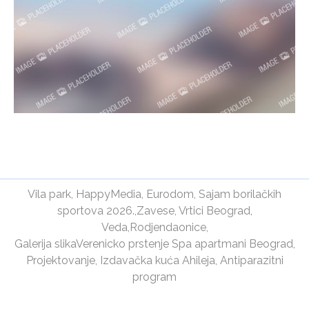
Vila park
,
HappyMedia
,
Eurodom
,
Sajam borilačkih
sportova 2026.
,
Zavese
,
Vrtici Beograd
,
Veda
,
Rodjendaonice
,
Galerija slika
Verenicko prstenje
Spa apartmani Beograd
,
Projektovanje
,
Izdavačka kuća Ahileja
,
Antiparazitni
program