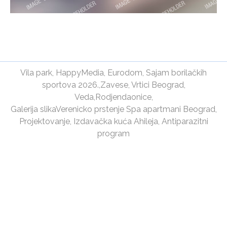
Vila park
,
HappyMedia
,
Eurodom
,
Sajam borilačkih
sportova 2026.
,
Zavese
,
Vrtici Beograd
,
Veda
,
Rodjendaonice
,
Galerija slika
Verenicko prstenje
Spa apartmani Beograd
,
Projektovanje
,
Izdavačka kuća Ahileja
,
Antiparazitni
program