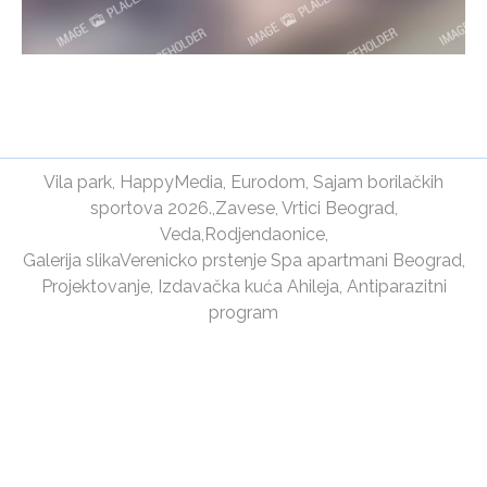
Vila park
,
HappyMedia
,
Eurodom
,
Sajam borilačkih
sportova 2026.
,
Zavese
,
Vrtici Beograd
,
Veda
,
Rodjendaonice
,
Galerija slika
Verenicko prstenje
Spa apartmani Beograd
,
Projektovanje
,
Izdavačka kuća Ahileja
,
Antiparazitni
program