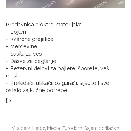
Prodavnica elektro-materijala:
– Bojleri
– Kvarcne grejalice
– Merdevine
– Sušila za veš
– Daske za peglanje
– Rezervni delovi za bojlere, šporete, veš
mašine
– Prekidači, utikači, osigurači, sijacile I sve
ostalo za kućne potrebe!
]]>
Vila park
,
HappyMedia
,
Eurodom
,
Sajam borilačkih