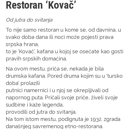
Restoran ‘Kovač’
Od jutra do svitanja
To nije samo restoran u kome se, od davnina, u
svako doba dana ili noći može pojesti prava
srpska hrana,
to je ‘Kovač’, kafana u kojoj se osećate kao gosti
pravih srpskih domaćina.
Na ovom mestu, priča se, nekada je bila
drumska kafana. Pored druma kojim su u ‘tursko
doba’ prolazili
putnici namernici i u njoj se okrepljivali od
napornog puta. Pričali svoje priče, živeli svoje
sudbine i kaže legenda,
provodili od jutra do svitanja.
Na tom istom mestu, podignuta je 1932. zgrada
današnjeg savremenog etno-restorana.