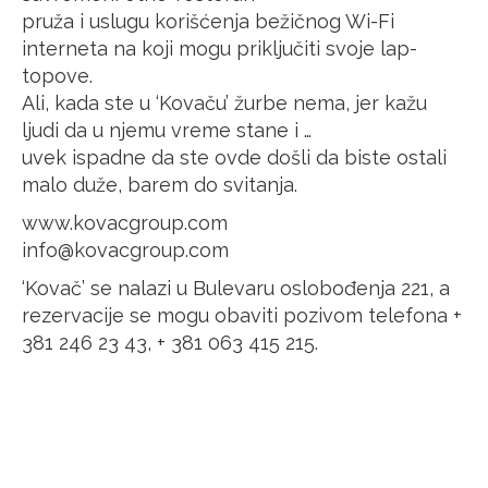
pruža i uslugu korišćenja bežičnog Wi-Fi
interneta na koji mogu priključiti svoje lap-
topove.
Ali, kada ste u ‘Kovaču’ žurbe nema, jer kažu
ljudi da u njemu vreme stane i …
uvek ispadne da ste ovde došli da biste ostali
malo duže, barem do svitanja.
www.kovacgroup.com
info@kovacgroup.com
‘Kovač’ se nalazi u Bulevaru oslobođenja 221, a
rezervacije se mogu obaviti pozivom telefona +
381 246 23 43, + 381 063 415 215.