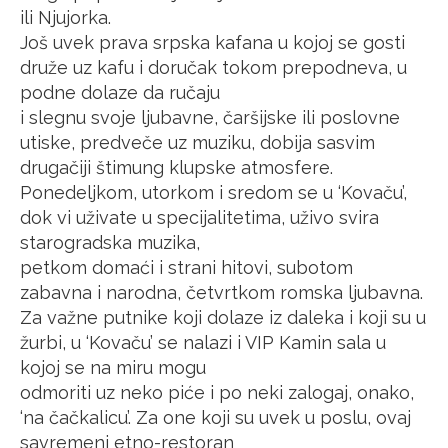
ili Njujorka.
Još uvek prava srpska kafana u kojoj se gosti
druže uz kafu i doručak tokom prepodneva, u
podne dolaze da ručaju
i slegnu svoje ljubavne, čaršijske ili poslovne
utiske, predveče uz muziku, dobija sasvim
drugačiji štimung klupske atmosfere.
Ponedeljkom, utorkom i sredom se u ‘Kovaču’,
dok vi uživate u specijalitetima, uživo svira
starogradska muzika,
petkom domaći i strani hitovi, subotom
zabavna i narodna, četvrtkom romska ljubavna.
Za važne putnike koji dolaze iz daleka i koji su u
žurbi, u ‘Kovaču’ se nalazi i VIP Kamin sala u
kojoj se na miru mogu
odmoriti uz neko piće i po neki zalogaj, onako,
‘na čačkalicu’. Za one koji su uvek u poslu, ovaj
savremeni etno-restoran