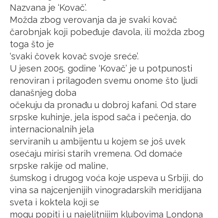
Nazvana je ‘Kovač’.
Možda zbog verovanja da je svaki kovač
čarobnjak koji pobeđuje đavola, ili možda zbog
toga što je
‘svaki čovek kovač svoje sreće’.
U jesen 2005. godine ‘Kovač’ je u potpunosti
renoviran i prilagođen svemu onome što ljudi
današnjeg doba
očekuju da pronađu u dobroj kafani. Od stare
srpske kuhinje, jela ispod sača i pečenja, do
internacionalnih jela
serviranih u ambijentu u kojem se još uvek
osećaju mirisi starih vremena. Od domaće
srpske rakije od maline,
šumskog i drugog voća koje uspeva u Srbiji, do
vina sa najcenjenijih vinogradarskih meridijana
sveta i koktela koji se
mogu popiti i u najelitnijim klubovima Londona