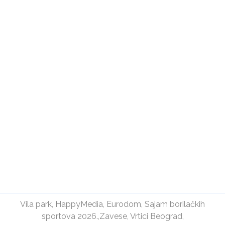
Vila park
,
HappyMedia
,
Eurodom
,
Sajam borilačkih
sportova 2026.
,
Zavese
,
Vrtici Beograd
,