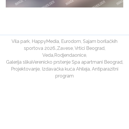
Vila park
,
HappyMedia
,
Eurodom
,
Sajam borilačkih
sportova 2026.
,
Zavese
,
Vrtici Beograd
,
Veda
,
Rodjendaonice
,
Galerija slika
Verenicko prstenje
Spa apartmani Beograd
,
Projektovanje
,
Izdavačka kuća Ahileja
,
Antiparazitni
program