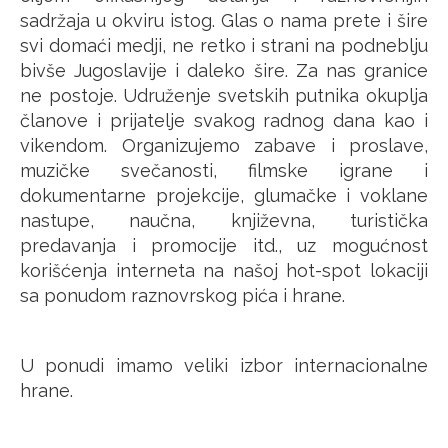
sadržaja u okviru istog. Glas o nama prete i šire
svi domaći medji, ne retko i strani na podneblju
bivše Jugoslavije i daleko šire. Za nas granice
ne postoje. Udruženje svetskih putnika okuplja
članove i prijatelje svakog radnog dana kao i
vikendom. Organizujemo zabave i proslave,
muzičke svečanosti, filmske igrane i
dokumentarne projekcije, glumačke i voklane
nastupe, naučna, književna, turistička
predavanja i promocije itd., uz mogućnost
korišćenja interneta na našoj hot-spot lokaciji
sa ponudom raznovrskog pića i hrane.
U ponudi imamo veliki izbor internacionalne
hrane.