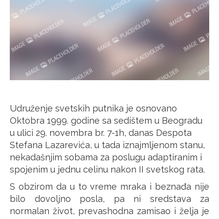
Udruženje svetskih putnika je osnovano
Oktobra 1999. godine sa sedištem u Beogradu
u ulici 29. novembra br. 7-1h, danas Despota
Stefana Lazarevića, u tada iznajmljenom stanu,
nekadašnjim sobama za poslugu adaptiranim i
spojenim u jednu celinu nakon II svetskog rata.
S obzirom da u to vreme mraka i beznađa nije
bilo dovoljno posla, pa ni sredstava za
normalan život, prevashodna zamisao i želja je