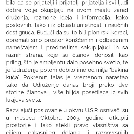
bila da se prijatelji i prijatelji prijatelja i svi ljudi
dobre volje okupljaju na ovom mestu zarad
druženja, razmene ideja i informacija, kako
poslovnih, tako i iz oblasti umetnosti i naučnih
dostignuća. Budući da su to bili pionirski koraci,
opremali smo prostor korišćenim i odbačenim
nameštajem i predmetima sakupljajući ih sa
raznih strana, koje su članovi donosili kao
prilog, što je ambijentu dalo posebno svetlo, te
je Udruženje potom dobilo ime od milja “bakina
kuća”. Pokrenut talas je vremenom narastao
tako da Udruženje danas broji preko dve
stotine članova i više hiljda posetilaca iz svih
krajeva sveta.
Razvijajući poslovanje u okvru U.S.P. osnivači su
u mesecu Oktobru 2003. godine otkupili
prostorije i tako stekli pravo vlasništva sa
ciljem efikasnijeg delanja i raznovrsnijih