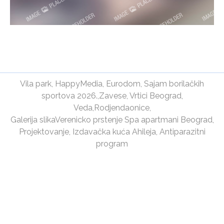
Vila park
,
HappyMedia
,
Eurodom
,
Sajam borilačkih
sportova 2026.
,
Zavese
,
Vrtici Beograd
,
Veda
,
Rodjendaonice
,
Galerija slika
Verenicko prstenje
Spa apartmani Beograd
,
Projektovanje
,
Izdavačka kuća Ahileja
,
Antiparazitni
program