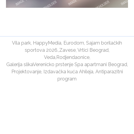
Vila park
,
HappyMedia
,
Eurodom
,
Sajam borilačkih
sportova 2026.
,
Zavese
,
Vrtici Beograd
,
Veda
,
Rodjendaonice
,
Galerija slika
Verenicko prstenje
Spa apartmani Beograd
,
Projektovanje
,
Izdavačka kuća Ahileja
,
Antiparazitni
program