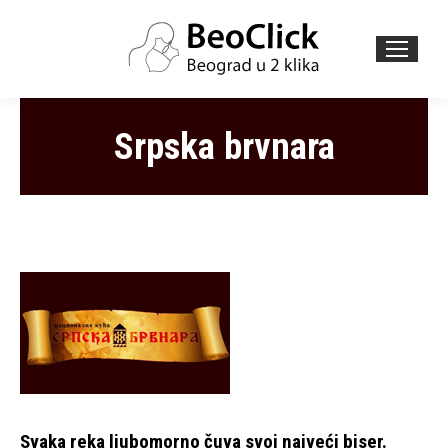
Search:
Srpska brvnara
Svaka reka ljubomorno čuva svoj najveći biser.