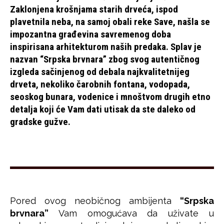
Zaklonjena krošnjama starih drveća, ispod
plavetnila neba, na samoj obali reke Save, našla se
impozantna građevina savremenog doba
inspirisana arhitekturom naših predaka. Splav je
nazvan
“Srpska brvnara”
zbog svog autentičnog
izgleda sačinjenog od debala najkvalitetnijeg
drveta, nekoliko čarobnih fontana, vodopada,
seoskog bunara, vodenice i mnoštvom drugih etno
detalja koji će Vam dati utisak da ste daleko od
gradske gužve.
Pored ovog neobičnog ambijenta
“Srpska
brvnara”
Vam omogućava da uživate u