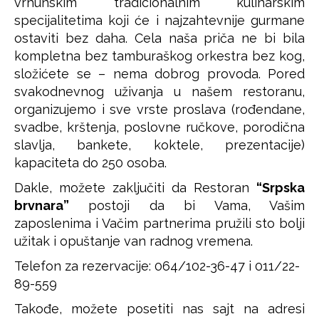
vrhunskim tradicionalnim kulinarskim
specijalitetima koji će i najzahtevnije gurmane
ostaviti bez daha. Cela naša priča ne bi bila
kompletna bez tamburaškog orkestra bez kog,
složićete se – nema dobrog provoda. Pored
svakodnevnog uživanja u našem restoranu,
organizujemo i sve vrste proslava (rođendane,
svadbe, krštenja, poslovne ručkove, porodična
slavlja, bankete, koktele, prezentacije)
kapaciteta do 250 osoba.
Dakle, možete zaključiti da Restoran
“Srpska
brvnara”
postoji da bi Vama, Vašim
zaposlenima i Vačim partnerima pružili sto bolji
užitak i opuštanje van radnog vremena.
Telefon za rezervacije: 064/102-36-47 i 011/22-
89-559
Takođe, možete posetiti nas sajt na adresi