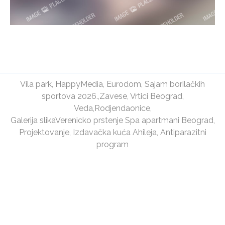
Vila park
,
HappyMedia
,
Eurodom
,
Sajam borilačkih
sportova 2026.
,
Zavese
,
Vrtici Beograd
,
Veda
,
Rodjendaonice
,
Galerija slika
Verenicko prstenje
Spa apartmani Beograd
,
Projektovanje
,
Izdavačka kuća Ahileja
,
Antiparazitni
program