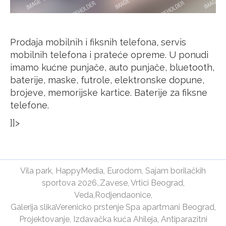
Prodaja mobilnih i fiksnih telefona, servis
mobilnih telefona i prateće opreme. U ponudi
imamo kućne punjače, auto punjače, bluetooth,
baterije, maske, futrole, elektronske dopune,
brojeve, memorijske kartice. Baterije za fiksne
telefone.
]]>
Vila park
,
HappyMedia
,
Eurodom
,
Sajam borilačkih
sportova 2026.
,
Zavese
,
Vrtici Beograd
,
Veda
,
Rodjendaonice
,
Galerija slika
Verenicko prstenje
Spa apartmani Beograd
,
Projektovanje
,
Izdavačka kuća Ahileja
,
Antiparazitni