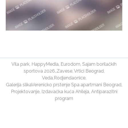
Vila park
,
HappyMedia
,
Eurodom
,
Sajam borilačkih
sportova 2026.
,
Zavese
,
Vrtici Beograd
,
Veda
,
Rodjendaonice
,
Galerija slika
Verenicko prstenje
Spa apartmani Beograd
,
Projektovanje
,
Izdavačka kuća Ahileja
,
Antiparazitni
program