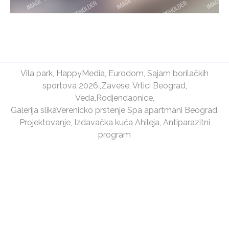
Vila park
,
HappyMedia
,
Eurodom
,
Sajam borilačkih
sportova 2026.
,
Zavese
,
Vrtici Beograd
,
Veda
,
Rodjendaonice
,
Galerija slika
Verenicko prstenje
Spa apartmani Beograd
,
Projektovanje
,
Izdavačka kuća Ahileja
,
Antiparazitni
program