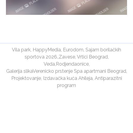
Vila park
,
HappyMedia
,
Eurodom
,
Sajam borilačkih
sportova 2026.
,
Zavese
,
Vrtici Beograd
,
Veda
,
Rodjendaonice
,
Galerija slika
Verenicko prstenje
Spa apartmani Beograd
,
Projektovanje
,
Izdavačka kuća Ahileja
,
Antiparazitni
program