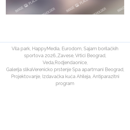
Vila park
,
HappyMedia
,
Eurodom
,
Sajam borilačkih
sportova 2026.
,
Zavese
,
Vrtici Beograd
,
Veda
,
Rodjendaonice
,
Galerija slika
Verenicko prstenje
Spa apartmani Beograd
,
Projektovanje
,
Izdavačka kuća Ahileja
,
Antiparazitni
program