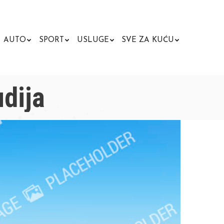
AUTO
SPORT
USLUGE
SVE ZA KUĆU
Search:
udija