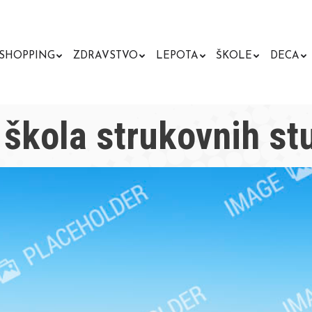
SHOPPING
ZDRAVSTVO
LEPOTA
ŠKOLE
DECA
škola strukovnih st