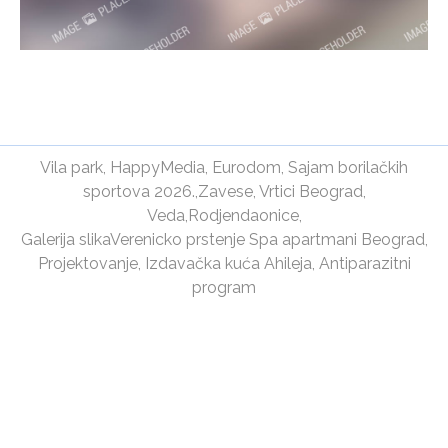
Vila park
,
HappyMedia
,
Eurodom
,
Sajam borilačkih
sportova 2026.
,
Zavese
,
Vrtici Beograd
,
Veda
,
Rodjendaonice
,
Galerija slika
Verenicko prstenje
Spa apartmani Beograd
,
Projektovanje
,
Izdavačka kuća Ahileja
,
Antiparazitni
program