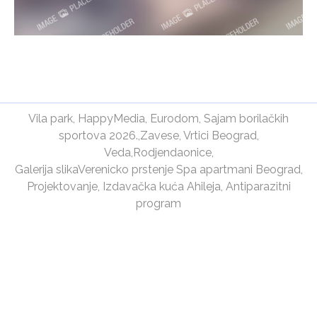
Vila park
,
HappyMedia
,
Eurodom
,
Sajam borilačkih
sportova 2026.
,
Zavese
,
Vrtici Beograd
,
Veda
,
Rodjendaonice
,
Galerija slika
Verenicko prstenje
Spa apartmani Beograd
,
Projektovanje
,
Izdavačka kuća Ahileja
,
Antiparazitni
program