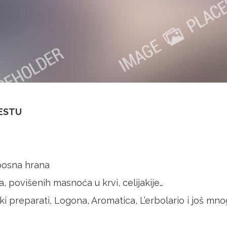
MESTU
 posna hrana
a, povišenih masnoća u krvi, celijakije…
i preparati, Logona, Aromatica, L’erbolario i još mn