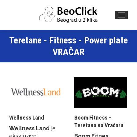
Search:
Teretane - Fitness - Power plate
VRAČAR
Wellness Land
Boom Fitness –
Teretana na Vračaru
Wellness Land
je
ekskluzivni
Boom Fitnes