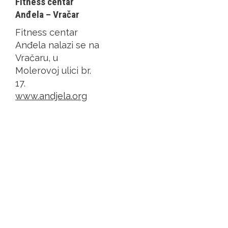
Fitness centar
Anđela – Vračar
Fitness centar
Anđela nalazi se na
Vračaru, u
Molerovoj ulici br.
17.
www.andjela.org