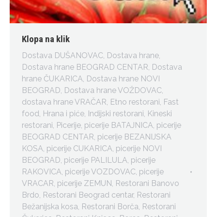
Klopa na klik
Dostava DUŠANOVAC
,
Dostava hrane
,
Dostava hrane BEOGRAD CENTAR
,
Dostava
hrane ČUKARICA
,
Dostava hrane NOVI
BEOGRAD
,
Dostava hrane VOŽDOVAC
,
dostava hrane VRAČAR
,
Etno restorani
,
Fast
food
,
Hrana i piće
,
Indijski restorani
,
Kineski
restorani
,
Picerije
,
picerije BATAJNICA
,
picerije
BEOGRAD CENTAR
,
picerije BEZANIJSKA
KOSA
,
picerije CUKARICA
,
picerije NOVI
BEOGRAD
,
picerije PALILULA
,
picerije
RAKOVICA
,
picerije VOZDOVAC
,
picerije
VRACAR
,
picerije ZEMUN
,
Restorani Banovo
Brdo
,
Restorani Beograd centar
,
Restorani
Bežanijska kosa
,
Restorani Borča
,
Restorani