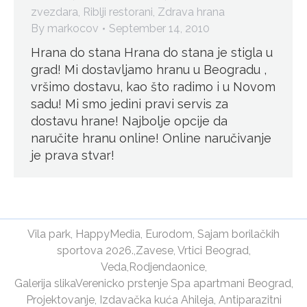
zvezdara
,
Riblji restorani
,
Zdrava hrana
By
markocov
September 14, 2010
Hrana do stana Hrana do stana je stigla u
grad! Mi dostavljamo hranu u Beogradu ,
vršimo dostavu, kao što radimo i u Novom
sadu! Mi smo jedini pravi servis za
dostavu hrane! Najbolje opcije da
naručite hranu online! Online naručivanje
je prava stvar!
Vila park
,
HappyMedia
,
Eurodom
,
Sajam borilačkih
sportova 2026.
,
Zavese
,
Vrtici Beograd
,
Veda
,
Rodjendaonice
,
Galerija slika
Verenicko prstenje
Spa apartmani Beograd
,
Projektovanje
,
Izdavačka kuća Ahileja
,
Antiparazitni