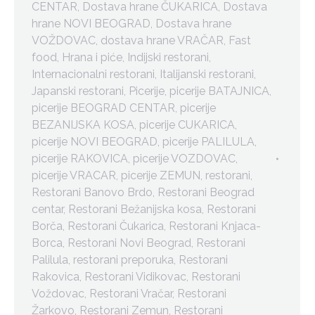
CENTAR
,
Dostava hrane ČUKARICA
,
Dostava
hrane NOVI BEOGRAD
,
Dostava hrane
VOŽDOVAC
,
dostava hrane VRAČAR
,
Fast
food
,
Hrana i piće
,
Indijski restorani
,
Internacionalni restorani
,
Italijanski restorani
,
Japanski restorani
,
Picerije
,
picerije BATAJNICA
,
picerije BEOGRAD CENTAR
,
picerije
BEZANIJSKA KOSA
,
picerije CUKARICA
,
picerije NOVI BEOGRAD
,
picerije PALILULA
,
picerije RAKOVICA
,
picerije VOZDOVAC
,
picerije VRACAR
,
picerije ZEMUN
,
restorani
,
Restorani Banovo Brdo
,
Restorani Beograd
centar
,
Restorani Bežanijska kosa
,
Restorani
Borča
,
Restorani Čukarica
,
Restorani Knjaca-
Borca
,
Restorani Novi Beograd
,
Restorani
Palilula
,
restorani preporuka
,
Restorani
Rakovica
,
Restorani Vidikovac
,
Restorani
Voždovac
,
Restorani Vračar
,
Restorani
Žarkovo
,
Restorani Zemun
,
Restorani