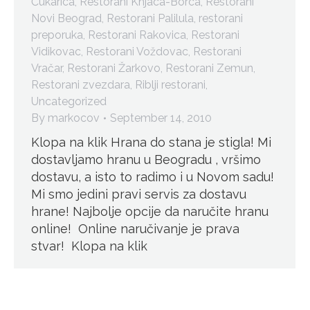
Čukarica
,
Restorani Knjaca-Borca
,
Restorani
Novi Beograd
,
Restorani Palilula
,
restorani
preporuka
,
Restorani Rakovica
,
Restorani
Vidikovac
,
Restorani Voždovac
,
Restorani
Vračar
,
Restorani Žarkovo
,
Restorani Zemun
,
Restorani zvezdara
,
Riblji restorani
,
Uncategorized
By
markocov
September 14, 2010
Klopa na klik Hrana do stana je stigla! Mi
dostavljamo hranu u Beogradu , vršimo
dostavu, a isto to radimo i u Novom sadu!
Mi smo jedini pravi servis za dostavu
hrane! Najbolje opcije da naručite hranu
online! Online naručivanje je prava
stvar! Klopa na klik